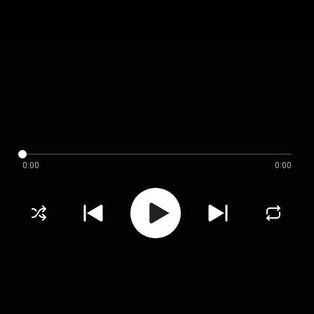
0:00
0:00