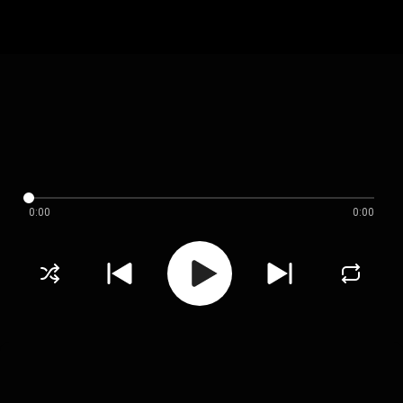
0:00
0:00