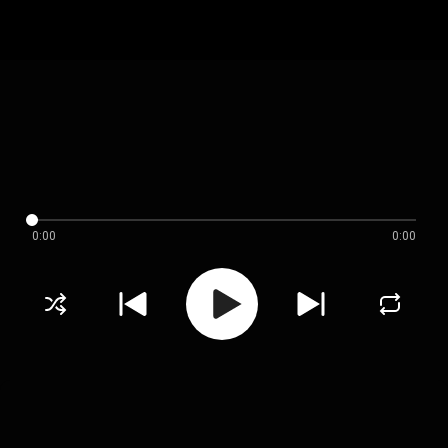
0:00
0:00