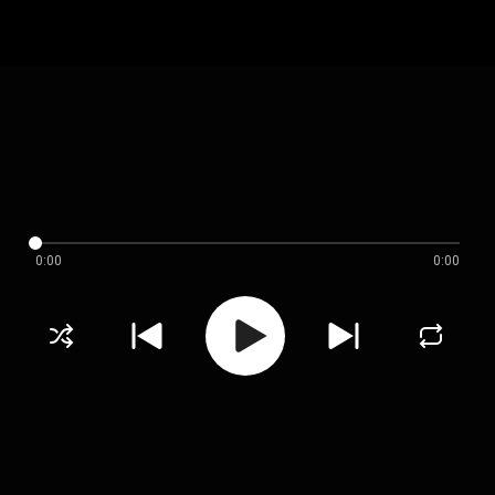
0:00
0:00