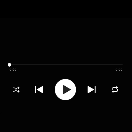
0:00
0:00