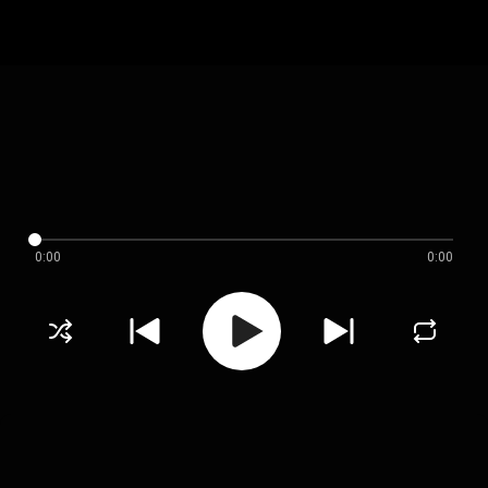
0:00
0:00