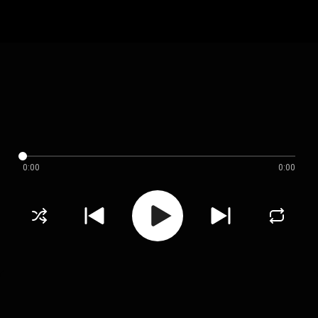
0:00
0:00