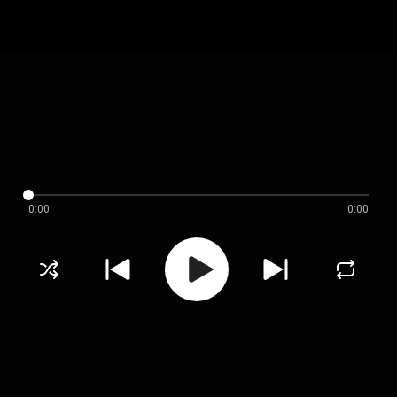
0:00
0:00