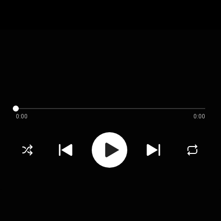
0:00
0:00