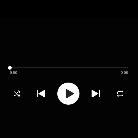
0:00
0:00