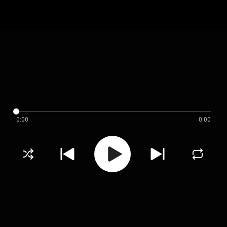
0:00
0:00