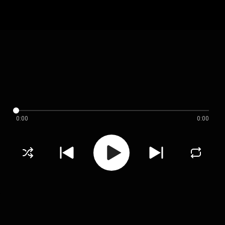
0:00
0:00