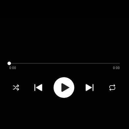
0:00
0:00