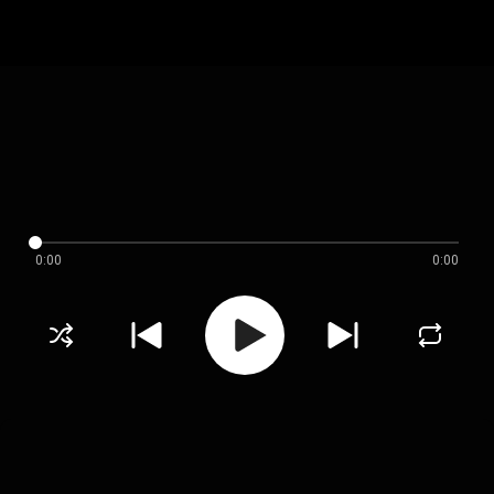
0:00
0:00