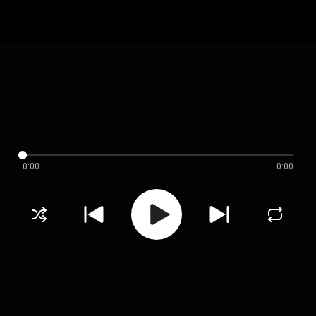
0:00
0:00