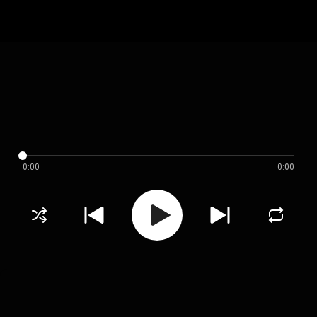
0:00
0:00