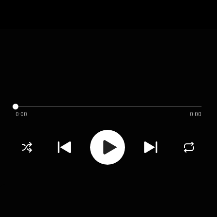
0:00
0:00