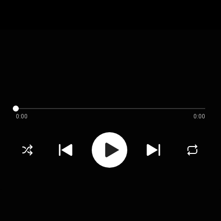
0:00
0:00