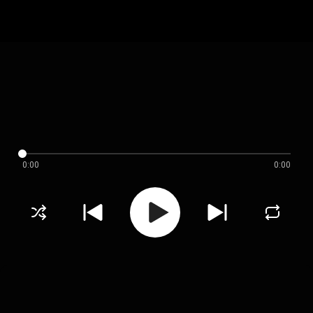
0:00
0:00