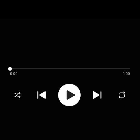
0:00
0:00