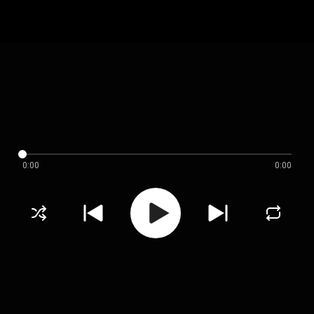
0:00
0:00