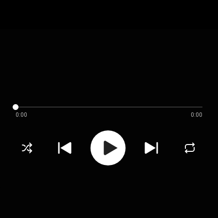
0:00
0:00