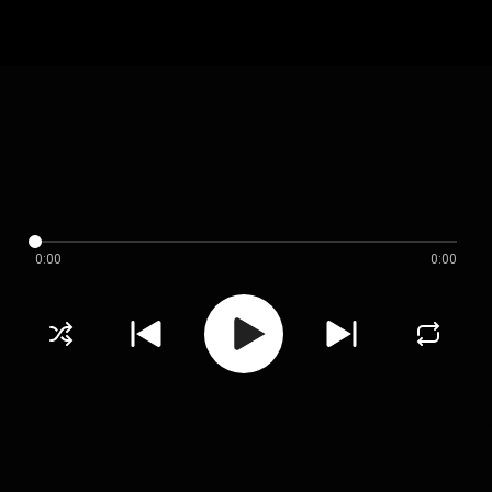
0:00
0:00