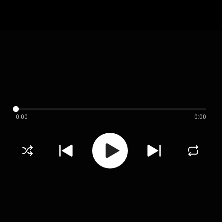
0:00
0:00