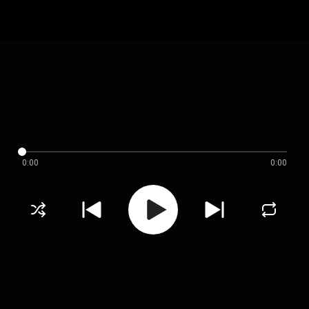
0:00
0:00