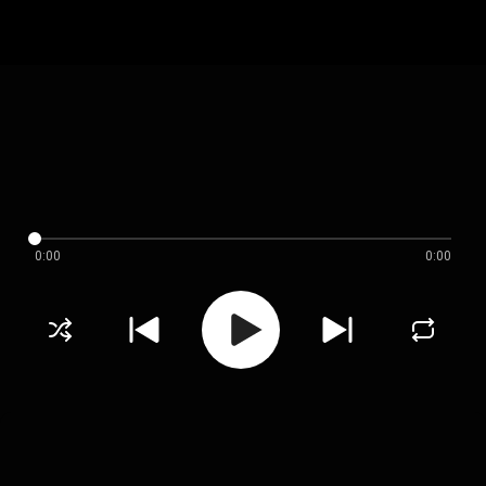
0:00
0:00