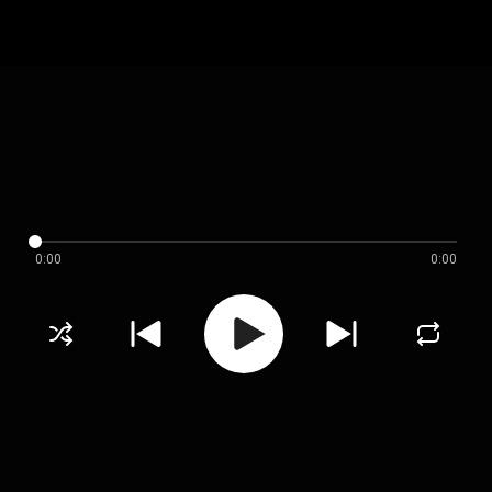
0:00
0:00