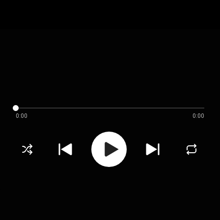
0:00
0:00