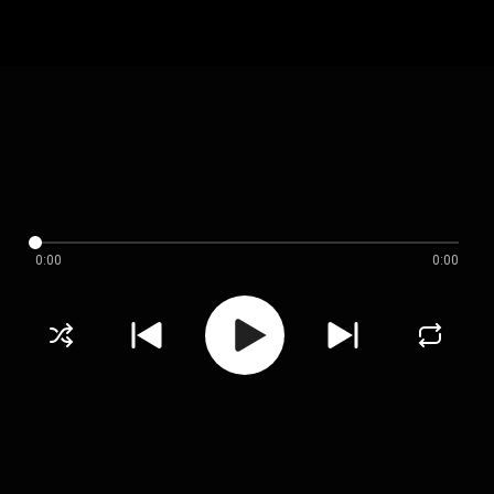
0:00
0:00