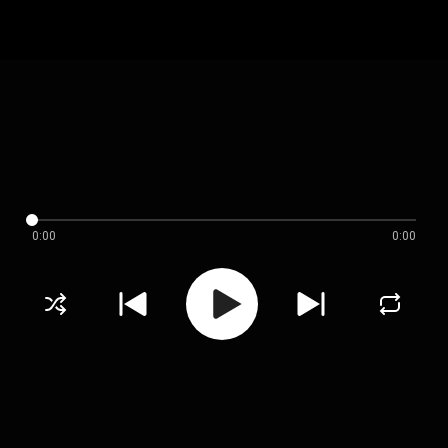
0:00
0:00