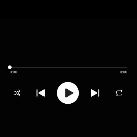
0:00
0:00