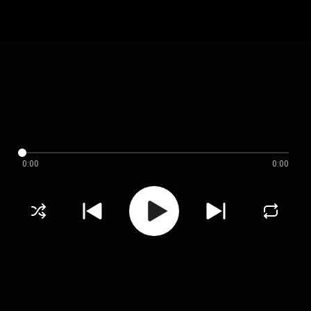
0:00
0:00