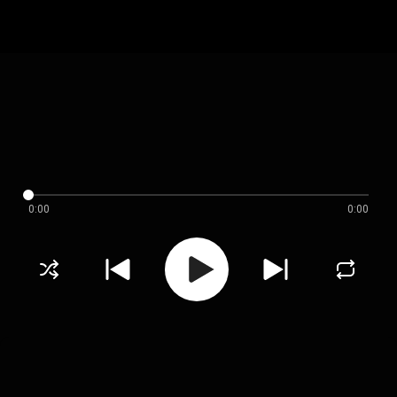
0:00
0:00