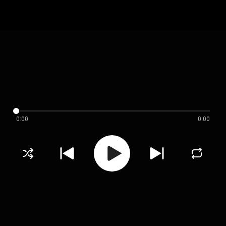
0:00
0:00