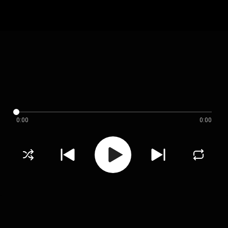
0:00
0:00