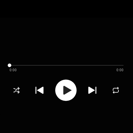
0:00
0:00