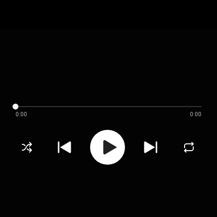
0:00
0:00