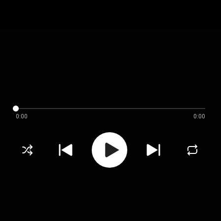
0:00
0:00