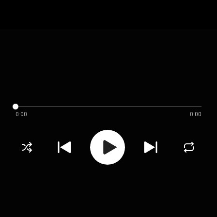
0:00
0:00