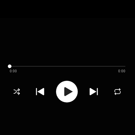
0:00
0:00