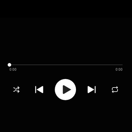
0:00
0:00