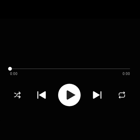
0:00
0:00