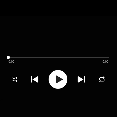
0:00
0:00