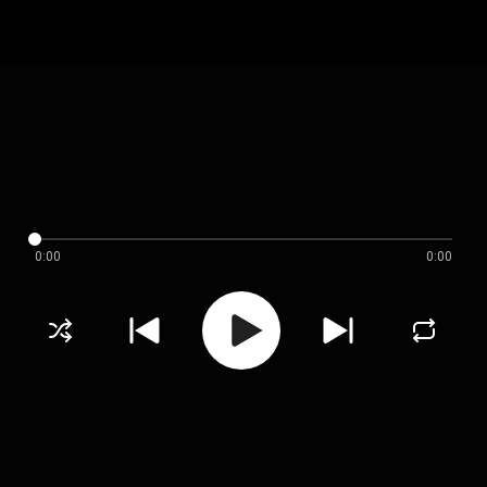
0:00
0:00