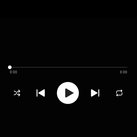
0:00
0:00