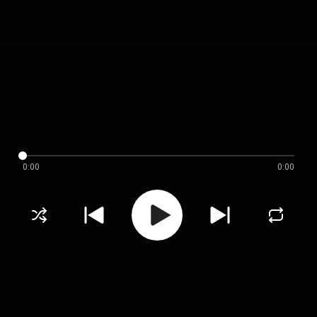
0:00
0:00