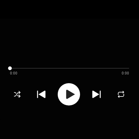
0:00
0:00