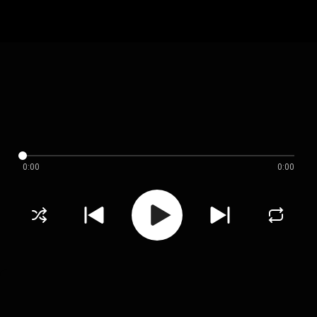
0:00
0:00