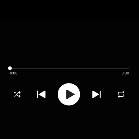
0:00
0:00