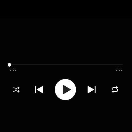
0:00
0:00